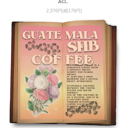
み口。
2,376円(税176円)