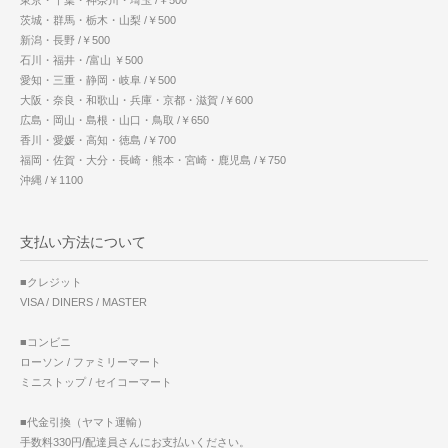
東京・千葉・神奈川・埼玉 /￥500
茨城・群馬・栃木・山梨 /￥500
新潟・長野 /￥500
石川・福井・/富山 ￥500
愛知・三重・静岡・岐阜 /￥500
大阪・奈良・和歌山・兵庫・京都・滋賀 /￥600
広島・岡山・島根・山口・鳥取 /￥650
香川・愛媛・高知・徳島 /￥700
福岡・佐賀・大分・長崎・熊本・宮崎・鹿児島 /￥750
沖縄 /￥1100
支払い方法について
■クレジット
VISA / DINERS / MASTER
■コンビニ
ローソン / ファミリーマート
ミニストップ / セイコーマート
■代金引換（ヤマト運輸）
手数料330円/配達員さんにお支払いください。