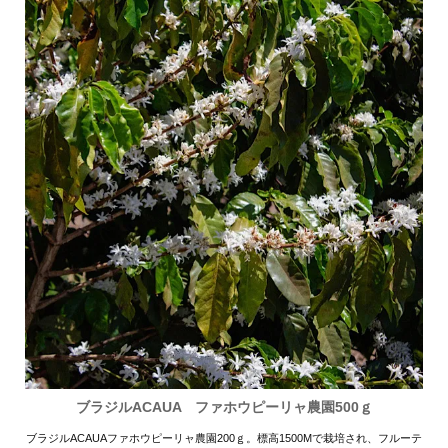
ブラジルACAUA ファホウピーリャ農園500ｇ
ブラジルACAUAファホウピーリャ農園200ｇ。標高1500Mで栽培され、フルーテ