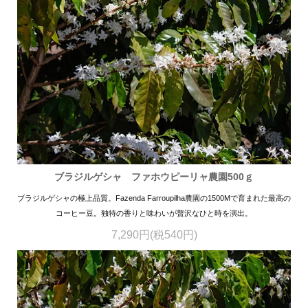
ブラジルゲシャ ファホウピーリャ農園500ｇ
ブラジルゲシャの極上品質。Fazenda Farroupilha農園の1500Mで育まれた最高の
コーヒー豆。独特の香りと味わいが贅沢なひと時を演出。
7,290円(税540円)