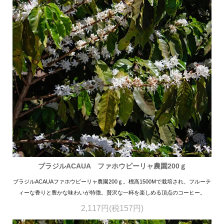
ブラジルACAUA ファホウピーリャ農園200ｇ
ブラジルACAUAファホウピーリャ農園200ｇ。標高1500Mで栽培され、フルーテ
ィーな香りと豊かな味わいが特徴。贅沢な一杯を楽しめる頂点のコーヒー。
2,117円(税157円)