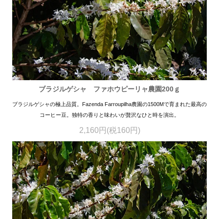
ブラジルゲシャ ファホウピーリャ農園200ｇ
ブラジルゲシャの極上品質。Fazenda Farroupilha農園の1500Mで育まれた最高の
コーヒー豆。独特の香りと味わいが贅沢なひと時を演出。
2,160円(税160円)