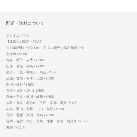
配送・送料について
クロネコヤマト
【発送先別送料・税込】
※4,000円以上(税込)のご注文の場合は送料無料です。
北海道 /￥900
青森・秋田・岩手 /￥700
山形・宮城・福島 /￥600
東京・千葉・神奈川・埼玉 /￥500
茨城・群馬・栃木・山梨 /￥500
新潟・長野 /￥500
石川・福井・/富山 ￥500
愛知・三重・静岡・岐阜 /￥500
大阪・奈良・和歌山・兵庫・京都・滋賀 /￥600
広島・岡山・島根・山口・鳥取 /￥650
香川・愛媛・高知・徳島 /￥700
福岡・佐賀・大分・長崎・熊本・宮崎・鹿児島 /￥750
沖縄 /￥1100