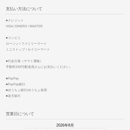
支払い方法について
■クレジット
VISA / DINERS / MASTER
■コンビニ
ローソン / ファミリーマート
ミニストップ / セイコーマート
■代金引換（ヤマト運輸）
手数料330円/配達員さんにお支払いください。
■PayPay
■PayPay銀行
■ゆうちょ銀行/ゆうちょ振替
■楽天銀行
営業日について
2026年8月